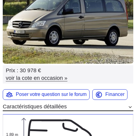
Flottes
Auto
Services
Forum
Moto
Prix :
30 978 €
Marques
voir la cote en occasion
»
Poser votre question sur le forum
Financer
Caractéristiques détaillées
1,89 m