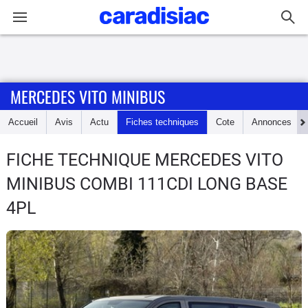
Connexion / Inscription
MERCEDES VITO MINIBUS
Accueil
Accueil
Avis
Actu
Fiches techniques
Cote
Annonces
Actu
FICHE TECHNIQUE MERCEDES VITO
Essais
MINIBUS
COMBI 111CDI LONG BASE
Guide
4PL
d'achat
Electriques
Utilitaires