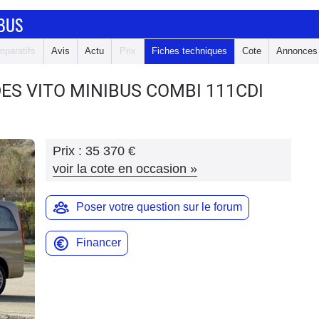
IBUS
paratifs
Avis
Actu
Prix
Fiches techniques
Cote
Annonces
ES VITO MINIBUS
COMBI 111CDI
Prix :
35 370 €
voir la cote en occasion
»
Poser votre question sur le forum
Financer