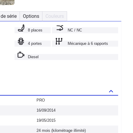
de série
Options
Couleurs
8 places
NC / NC
4 portes
Mécanique à 6 rapports
Diesel
PRO
16/09/2014
19/05/2015
24 mois (kilométrage illimité)