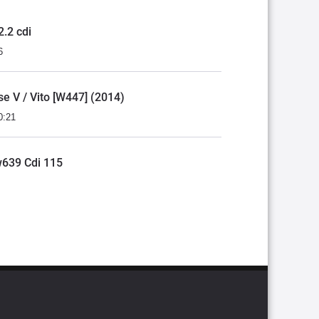
2.2 cdi
6
se V / Vito [W447] (2014)
0:21
w639 Cdi 115