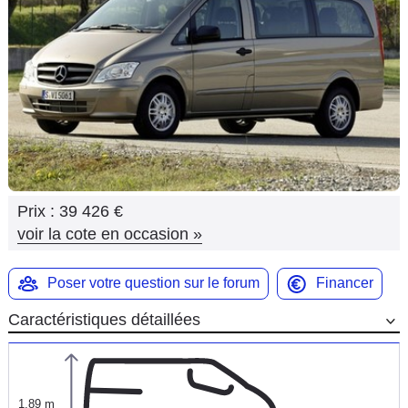
Flottes
Auto
Services
Forum
Moto
Prix :
39 426 €
Marques
voir la cote en occasion
»
Poser votre question sur le forum
Financer
Caractéristiques détaillées
1,89 m