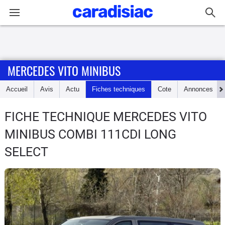
Connexion / Inscription
MERCEDES VITO MINIBUS
Accueil
Accueil
Avis
Actu
Fiches techniques
Cote
Annonces
Actu
FICHE TECHNIQUE MERCEDES VITO
Essais
MINIBUS
COMBI 111CDI LONG
Guide
SELECT
d'achat
Electriques
Utilitaires