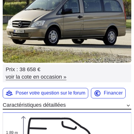
Flottes
Auto
Services
Forum
Moto
Prix :
38 658 €
Marques
voir la cote en occasion
»
Poser votre question sur le forum
Financer
Caractéristiques détaillées
1,89 m