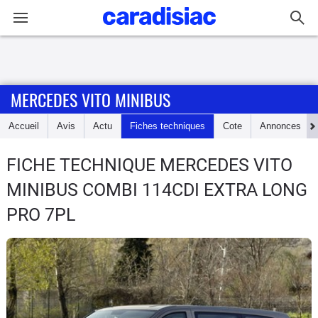
Connexion / Inscription
MERCEDES VITO MINIBUS
Accueil
Accueil
Avis
Actu
Fiches techniques
Cote
Annonces
Actu
FICHE TECHNIQUE MERCEDES VITO
Essais
MINIBUS
COMBI 114CDI EXTRA LONG
Guide
PRO 7PL
d'achat
Electriques
Utilitaires