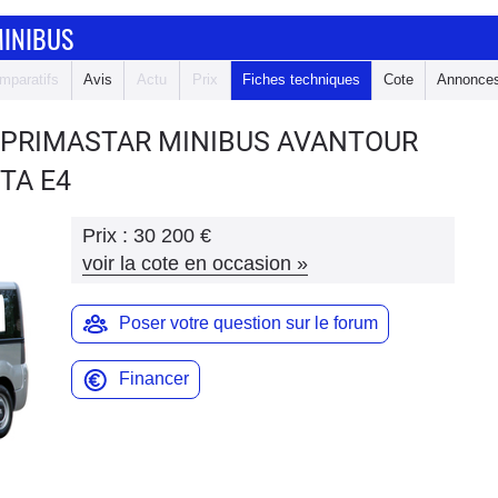
MINIBUS
mparatifs
Avis
Actu
Prix
Fiches techniques
Cote
Annonce
 PRIMASTAR MINIBUS
AVANTOUR
NTA E4
Prix :
30 200 €
voir la cote en occasion
»
Poser votre question sur le forum
Financer