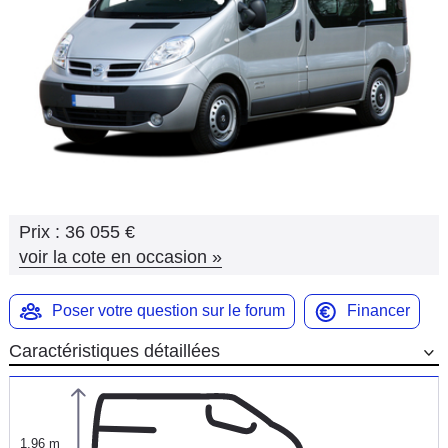
Flottes
Auto
Services
Forum
Moto
Prix :
36 055 €
Marques
voir la cote en occasion
»
Poser votre question sur le forum
Financer
Caractéristiques détaillées
1,96 m