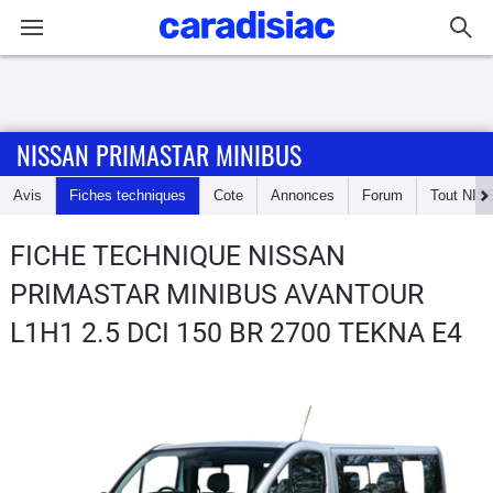
Connexion / Inscription
NISSAN PRIMASTAR MINIBUS
Accueil
Avis
Fiches techniques
Cote
Annonces
Forum
Tout
NIS
Actu
FICHE TECHNIQUE NISSAN
Essais
PRIMASTAR MINIBUS
AVANTOUR
Guide
L1H1 2.5 DCI 150 BR 2700 TEKNA E4
d'achat
Electriques
Utilitaires