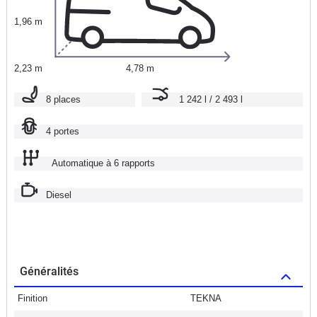
1,96 m
2,23 m
4,78 m
8 places
1 242 l / 2 493 l
4 portes
Automatique à 6 rapports
Diesel
Généralités
Finition
TEKNA