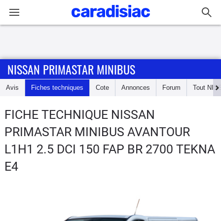
Connexion / Inscription
NISSAN PRIMASTAR MINIBUS
Accueil
Avis
Fiches techniques
Cote
Annonces
Forum
Tout
NIS
Actu
FICHE TECHNIQUE NISSAN
Essais
PRIMASTAR MINIBUS
AVANTOUR
Guide
L1H1 2.5 DCI 150 FAP BR 2700 TEKNA
d'achat
E4
Electriques
Utilitaires