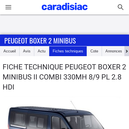
Connexion / Inscription
PEUGEOT BOXER 2 MINIBUS
Accueil
Accueil
Avis
Actu
Fiches techniques
Cote
Annonces
Actu
FICHE TECHNIQUE PEUGEOT BOXER 2
Essais
MINIBUS
II COMBI 330MH 8/9 PL 2.8
Guide
HDI
d'achat
Electriques
Utilitaires