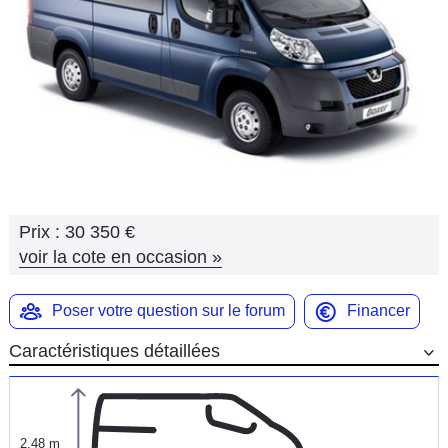
Flottes
Auto
Services
Forum
Moto
Prix :
30 350 €
Marques
voir la cote en occasion
»
Poser votre question sur le forum
Financer
Caractéristiques détaillées
2,48 m