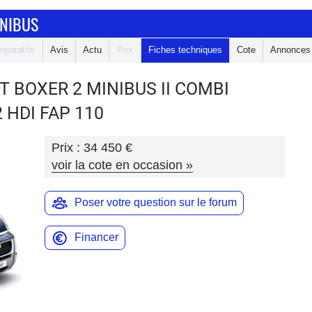
INIBUS
paratifs
Avis
Actu
Prix
Fiches techniques
Cote
Annonces
T BOXER 2 MINIBUS
II COMBI
 HDI FAP 110
Prix :
34 450 €
voir la cote en occasion
»
Poser votre question sur le forum
Financer