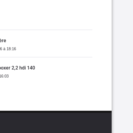
ère
6 à 18:16
oxer 2,2 hdi 140
16:03