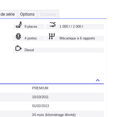
de série
Options
Couleurs
9 places
1 000 l / 2 000 l
4 portes
Mécanique à 6 rapports
Diesel
PREMIUM
10/10/2011
01/02/2013
24 mois (kilométrage illimité)