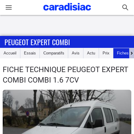
Connexion / Inscription
PEUGEOT EXPERT COMBI
Accueil
Accueil
Essais
Comparatifs
Avis
Actu
Prix
Fiches te
Actu
FICHE TECHNIQUE PEUGEOT EXPERT
Essais
COMBI
COMBI 1.6 7CV
Guide
d'achat
Electriques
Utilitaires