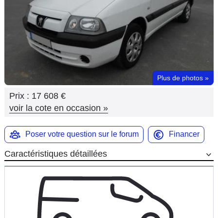
Flottes
Auto
Services
Forum
Plus de photos
»
Prix :
17 608 €
Moto
voir la cote en occasion
»
Marques
Poser votre question sur le forum
Financer
Caractéristiques détaillées