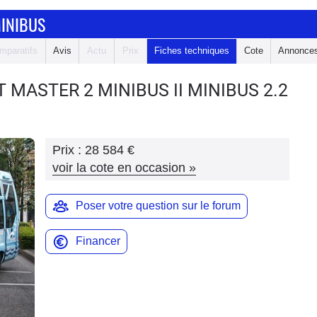
MINIBUS
mparatifs
Avis
Actu
Prix
Fiches techniques
Cote
Annonce
T MASTER 2 MINIBUS
II MINIBUS 2.2
Prix :
28 584 €
voir la cote en occasion
»
Poser votre question sur le forum
Financer