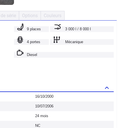
de série
Options
Couleurs
9 places
3 000 l / 8 000 l
4 portes
Mécanique
Diesel
16/10/2000
10/07/2006
24 mois
NC