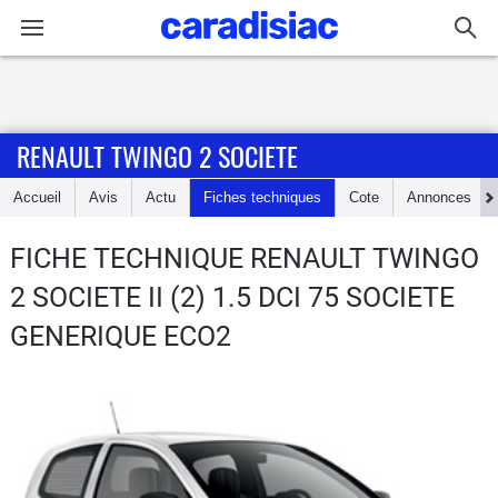
Connexion / Inscription
RENAULT TWINGO 2 SOCIETE
Accueil
Accueil
Avis
Actu
Fiches techniques
Cote
Annonces
Actu
FICHE TECHNIQUE RENAULT TWINGO
Essais
2 SOCIETE
II (2) 1.5 DCI 75 SOCIETE
Guide
GENERIQUE ECO2
d'achat
Electriques
Utilitaires