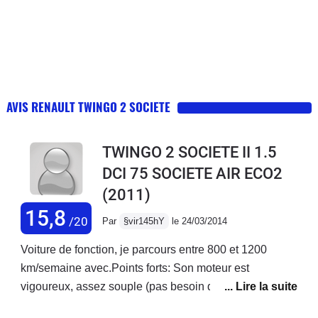
AVIS RENAULT TWINGO 2 SOCIETE
TWINGO 2 SOCIETE II 1.5
DCI 75 SOCIETE AIR ECO2
(2011)
15,8
/20
Par
§vir145hY
le 24/03/2014
Voiture de fonction, je parcours entre 800 et 1200
km/semaine avec.Points forts: Son moteur est
vigoureux, assez souple (pas besoin de rétrograder
sans cesse pour doubler). Moteur surprenant: on ne