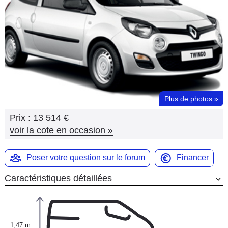
Flottes
Auto
Services
Forum
Plus de photos
»
Moto
Prix :
13 514 €
Marques
voir la cote en occasion
»
Poser votre question sur le forum
Financer
Caractéristiques détaillées
1,47 m