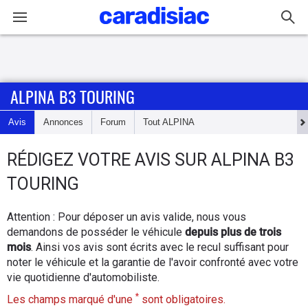
Connexion / Inscription
ALPINA B3 TOURING
Accueil
Avis
Annonces
Forum
Tout
ALPINA
Actu
RÉDIGEZ
VOTRE AVIS SUR
ALPINA B3
Essais
TOURING
Guide
Attention : Pour déposer un avis valide, nous vous
d'achat
demandons de posséder le véhicule
depuis plus de trois
mois
. Ainsi vos avis sont écrits avec le recul suffisant pour
Electriques
noter le véhicule et la garantie de l'avoir confronté avec votre
vie quotidienne d'automobiliste.
Utilitaires
*
Les champs marqué d'une
sont obligatoires.