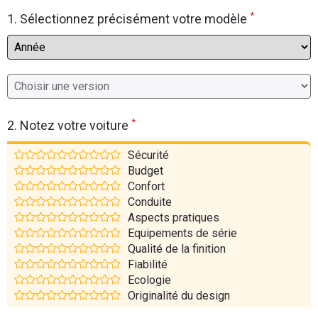
*
Flottes
1. Sélectionnez précisément votre modèle
Auto
Services
Forum
*
2. Notez votre voiture
Moto
Sécurité
Budget
Marques
Confort
Conduite
Aspects pratiques
Equipements de série
Qualité de la finition
Fiabilité
Ecologie
Originalité du design