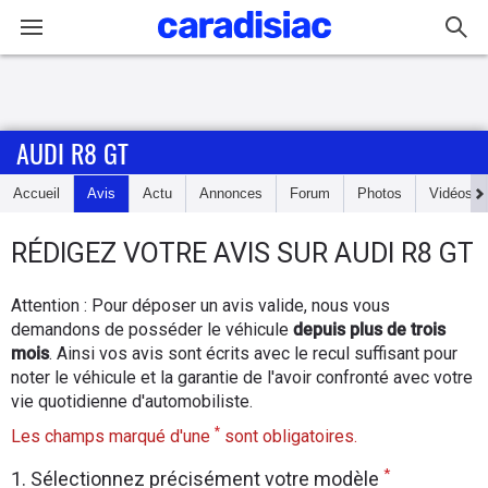
Connexion / Inscription
AUDI R8 GT
Accueil
Accueil
Avis
Actu
Annonces
Forum
Photos
Vidéos
Actu
RÉDIGEZ
VOTRE AVIS SUR
AUDI R8 GT
Essais
Attention : Pour déposer un avis valide, nous vous
Guide
demandons de posséder le véhicule
depuis plus de trois
d'achat
mois
. Ainsi vos avis sont écrits avec le recul suffisant pour
noter le véhicule et la garantie de l'avoir confronté avec votre
Electriques
vie quotidienne d'automobiliste.
*
Les champs marqué d'une
sont obligatoires.
Utilitaires
*
1. Sélectionnez précisément votre modèle