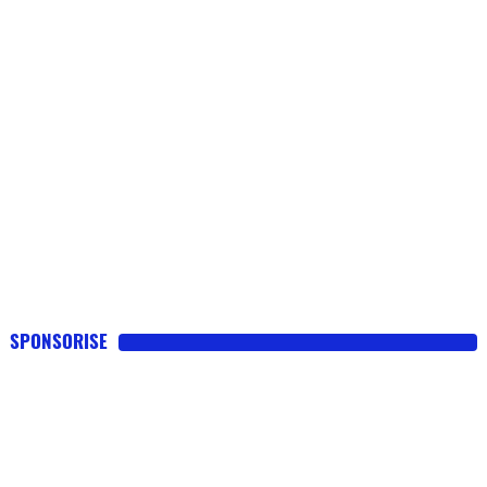
Flottes
Auto
Services
Forum
Moto
Marques
SPONSORISE