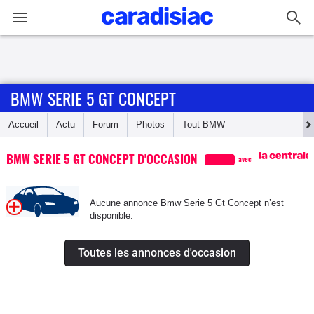
Connexion / Inscription
BMW SERIE 5 GT CONCEPT
Accueil
Accueil
Actu
Forum
Photos
Tout
BMW
Actu
BMW SERIE 5 GT CONCEPT D'OCCASION
avec
Essais
Aucune annonce Bmw Serie 5 Gt Concept n’est
Guide
disponible.
d'achat
Toutes les annonces d'occasion
Electriques
Utilitaires