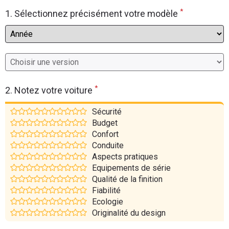
*
Flottes
1. Sélectionnez précisément votre modèle
Auto
Services
Forum
*
2. Notez votre voiture
Moto
Sécurité
Budget
Marques
Confort
Conduite
Aspects pratiques
Equipements de série
Qualité de la finition
Fiabilité
Ecologie
Originalité du design