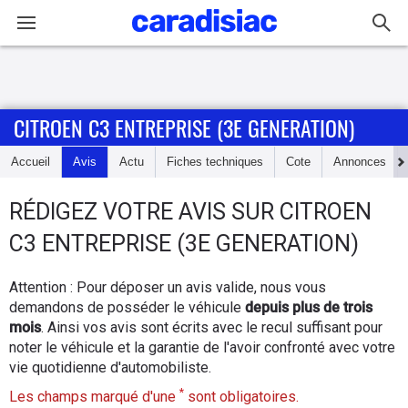
Connexion / Inscription
CITROEN C3 ENTREPRISE (3E GENERATION)
Accueil
Accueil
Avis
Actu
Fiches techniques
Cote
Annonces
Actu
RÉDIGEZ
VOTRE AVIS SUR
CITROEN
Essais
C3 ENTREPRISE (3E GENERATION)
Guide
Attention : Pour déposer un avis valide, nous vous
d'achat
demandons de posséder le véhicule
depuis plus de trois
mois
. Ainsi vos avis sont écrits avec le recul suffisant pour
Electriques
noter le véhicule et la garantie de l'avoir confronté avec votre
vie quotidienne d'automobiliste.
Utilitaires
*
Les champs marqué d'une
sont obligatoires.