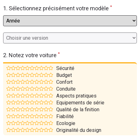
*
Flottes
1. Sélectionnez précisément votre modèle
Auto
Services
Forum
*
2. Notez votre voiture
Moto
Sécurité
Budget
Marques
Confort
Conduite
Aspects pratiques
Equipements de série
Qualité de la finition
Fiabilité
Ecologie
Originalité du design