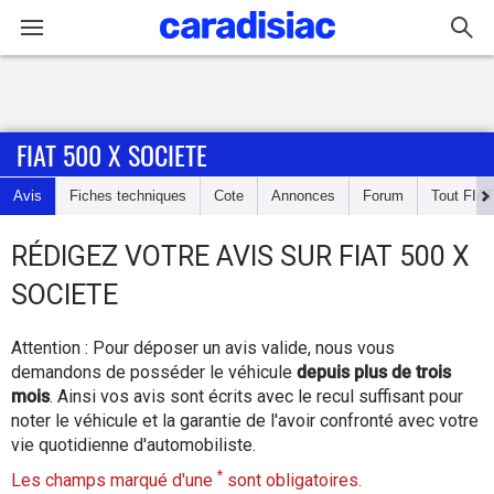
Connexion / Inscription
FIAT 500 X SOCIETE
Accueil
Avis
Fiches techniques
Cote
Annonces
Forum
Tout
FIAT
Actu
RÉDIGEZ
VOTRE AVIS SUR
FIAT 500 X
Essais
SOCIETE
Guide
Attention : Pour déposer un avis valide, nous vous
d'achat
demandons de posséder le véhicule
depuis plus de trois
mois
. Ainsi vos avis sont écrits avec le recul suffisant pour
Electriques
noter le véhicule et la garantie de l'avoir confronté avec votre
vie quotidienne d'automobiliste.
Utilitaires
*
Les champs marqué d'une
sont obligatoires.