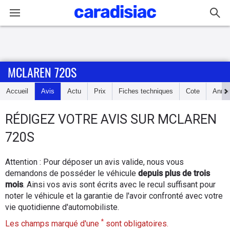
Connexion / Inscription
MCLAREN 720S
Accueil
Accueil
Avis
Actu
Prix
Fiches techniques
Cote
Anno
Actu
RÉDIGEZ
VOTRE AVIS SUR
MCLAREN
Essais
720S
Guide
Attention : Pour déposer un avis valide, nous vous
d'achat
demandons de posséder le véhicule
depuis plus de trois
mois
. Ainsi vos avis sont écrits avec le recul suffisant pour
Electriques
noter le véhicule et la garantie de l'avoir confronté avec votre
vie quotidienne d'automobiliste.
Utilitaires
*
Les champs marqué d'une
sont obligatoires.