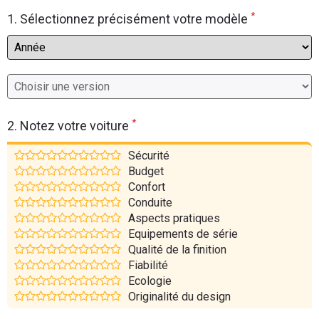
*
Flottes
1. Sélectionnez précisément votre modèle
Auto
Services
Forum
*
2. Notez votre voiture
Moto
Sécurité
Budget
Marques
Confort
Conduite
Aspects pratiques
Equipements de série
Qualité de la finition
Fiabilité
Ecologie
Originalité du design