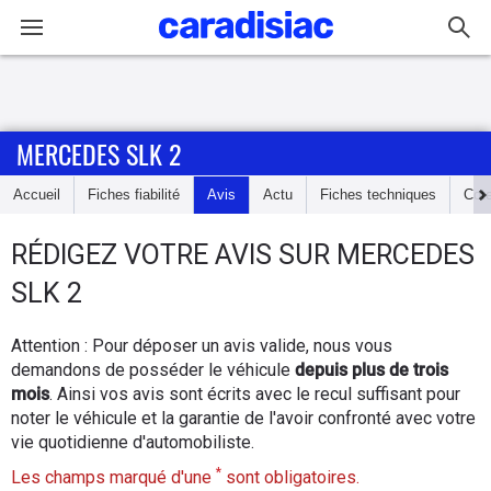
Connexion / Inscription
MERCEDES SLK 2
Accueil
Accueil
Fiches fiabilité
Avis
Actu
Fiches techniques
Cot
Actu
RÉDIGEZ
VOTRE AVIS SUR
MERCEDES
Essais
SLK 2
Guide
Attention : Pour déposer un avis valide, nous vous
d'achat
demandons de posséder le véhicule
depuis plus de trois
mois
. Ainsi vos avis sont écrits avec le recul suffisant pour
Electriques
noter le véhicule et la garantie de l'avoir confronté avec votre
vie quotidienne d'automobiliste.
Utilitaires
*
Les champs marqué d'une
sont obligatoires.