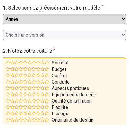
*
Flottes
1. Sélectionnez précisément votre modèle
Auto
Services
Forum
*
2. Notez votre voiture
Moto
Sécurité
Budget
Marques
Confort
Conduite
Aspects pratiques
Equipements de série
Qualité de la finition
Fiabilité
Ecologie
Originalité du design