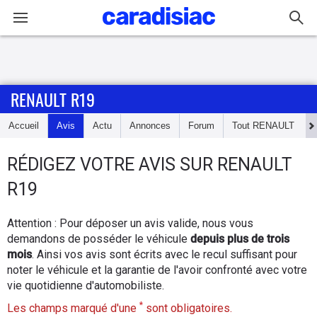
Connexion / Inscription
RENAULT R19
Accueil
Accueil
Avis
Actu
Annonces
Forum
Tout
RENAULT
Actu
RÉDIGEZ
VOTRE AVIS SUR
RENAULT
Essais
R19
Guide
Attention : Pour déposer un avis valide, nous vous
d'achat
demandons de posséder le véhicule
depuis plus de trois
mois
. Ainsi vos avis sont écrits avec le recul suffisant pour
Electriques
noter le véhicule et la garantie de l'avoir confronté avec votre
vie quotidienne d'automobiliste.
Utilitaires
*
Les champs marqué d'une
sont obligatoires.