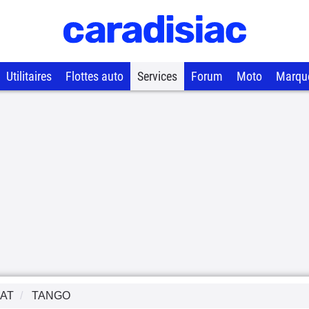
Utilitaires
Flottes auto
Services
Forum
Moto
Marqu
AT
TANGO