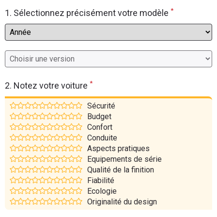
*
Flottes
1. Sélectionnez précisément votre modèle
Auto
Services
Forum
*
2. Notez votre voiture
Moto
Sécurité
Budget
Marques
Confort
Conduite
Aspects pratiques
Equipements de série
Qualité de la finition
Fiabilité
Ecologie
Originalité du design