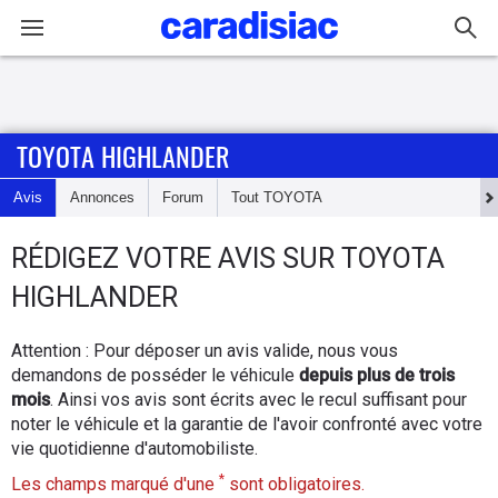
Connexion / Inscription
TOYOTA HIGHLANDER
Accueil
Avis
Annonces
Forum
Tout
TOYOTA
Actu
RÉDIGEZ
VOTRE AVIS SUR
TOYOTA
Essais
HIGHLANDER
Guide
Attention : Pour déposer un avis valide, nous vous
d'achat
demandons de posséder le véhicule
depuis plus de trois
mois
. Ainsi vos avis sont écrits avec le recul suffisant pour
Electriques
noter le véhicule et la garantie de l'avoir confronté avec votre
vie quotidienne d'automobiliste.
Utilitaires
*
Les champs marqué d'une
sont obligatoires.