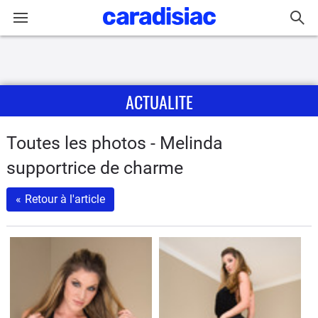
Connexion / Inscription
ACTUALITE
Accueil
Actu
Toutes les photos - Melinda
supportrice de charme
Essais
«
Retour à l'article
Guide
d'achat
Electriques
Utilitaires