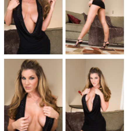
Flottes
Auto
Services
Forum
Moto
Marques