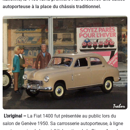
autoporteuse à la place du châssis traditionnel.
Flottes
Auto
Services
Forum
Moto
Marques
L’original –
La Fiat 1400 fut présentée au public lors du
salon de Genève 1950. Sa carrosserie autoporteuse, à ligne