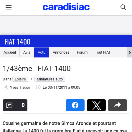
Connexion / Inscription
FIAT 1400
Accueil
Accueil
Avis
Actu
Annonces
Forum
Tout
FIAT
Actu
1/43ème - FIAT 1400
Essais
Dans
Loisirs
/
Miniatures auto
Guide
Yves Trébor
Le 03/11/2011
à 09:05
d'achat
0
Electriques
Cousine germaine de notre Simca Aronde et pourtant
Utilitaires
italienne, la 1400 fut la première Fiat à recevoir une caisse