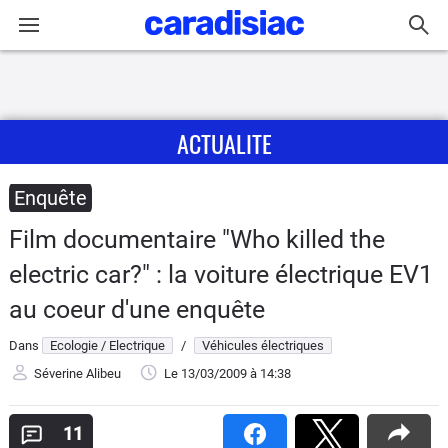
Connexion / Inscription
ACTUALITE
Accueil
Actu
Enquête
Film documentaire "Who killed the
Essais
electric car?" : la voiture électrique EV1
Guide
au coeur d'une enquête
d'achat
Dans
Ecologie / Electrique
/
Véhicules électriques
Electriques
Séverine Alibeu
Le 13/03/2009
à 14:38
Utilitaires
11