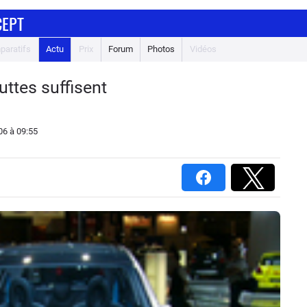
CEPT
paratifs
Actu
Prix
Forum
Photos
Vidéos
uttes suffisent
06
à 09:55