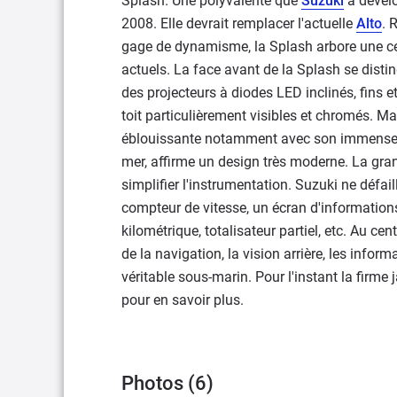
Splash. Une polyvalente que
Suzuki
a dévelo
2008. Elle devrait remplacer l'actuelle
Alto
. 
gage de dynamisme, la Splash arbore une ce
actuels. La face avant de la Splash se disti
des projecteurs à diodes LED inclinés, fins e
toit particulièrement visibles et chromés. M
éblouissante notamment avec son immense toi
mer, affirme un design très moderne. La gra
simplifier l'instrumentation. Suzuki ne défai
compteur de vitesse, un écran d'information
kilométrique, totalisateur partiel, etc. Au c
de la navigation, la vision arrière, les info
véritable sous-marin. Pour l'instant la fir
pour en savoir plus.
Photos (6)