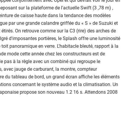
ppée conjointement avec Opel et qui devrait voir le jour en
Reposant sur la plateforme de l'actuelle Swift (3 ,78 m) ,
inture de caisse haute dans la tendance des modèles
ngue par une grande calandre griffée du « S » de Suzuki et
t étirés. On retrouve comme sur la C3 (rire) des arches de
algré d'imposantes portières, le Splash offre une luminosité
t panoramique en verre. L'habitacle bleuté, rapport à la
nde mode cette année chez les constructeurs est de
lle pas à la règle avec un combiné qui regroupe le
s, avec jauge de carburant, la montre, compteur
entre du tableau de bord, un grand écran affiche les éléments
rmations concernant le système audio et la climatisation. Un
me japonaise propose son nouveau 1.2 16 s. Attendons 2008