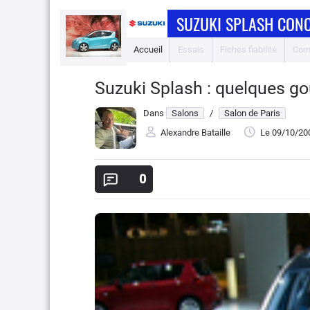
SUZUKI SPLASH CON
Accueil
Essais
Fiches fiabilité
Com
Suzuki Splash : quelques go
Dans
Salons
/
Salon de Paris
Alexandre Bataille
Le 09/10/20
0