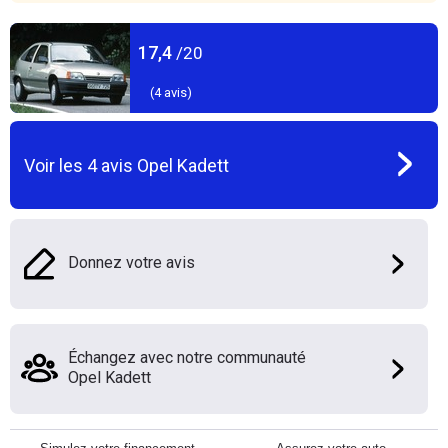
17,4
/20
(
4
avis)
Voir les
4
avis
Opel Kadett
Donnez votre avis
Échangez avec notre communauté
Opel Kadett