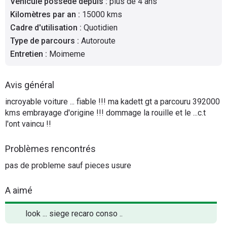
Véhicule possédé depuis
:
plus de 4 ans
Flottes
Kilomètres par an
:
15000 kms
Auto
Cadre d'utilisation
:
Quotidien
Type de parcours
:
Autoroute
Services
Entretien
:
Moimeme
Forum
Avis général
incroyable voiture ... fiable !!! ma kadett gt a parcouru 392000
Moto
kms embrayage d'origine !!! dommage la rouille et le ...c.t
l'ont vaincu !!
Marques
Problèmes rencontrés
pas de probleme sauf pieces usure
A aimé
look ... siege recaro conso ..