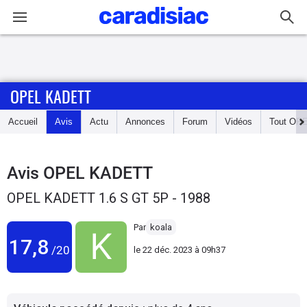
Connexion / Inscription
OPEL KADETT
Accueil
Accueil
Avis
Actu
Annonces
Forum
Vidéos
Tout
OP
Actu
Essais
Avis
OPEL KADETT
OPEL KADETT 1.6 S GT 5P - 1988
Guide
d'achat
Par
koala
17,8
/20
le
22 déc. 2023 à 09h37
Electriques
Utilitaires