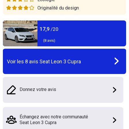
Originalité du design
17,9
/20
(
8
avis)
Voir les
8
avis
Seat Leon 3 Cupra
Donnez votre avis
Échangez avec notre communauté
Seat Leon 3 Cupra