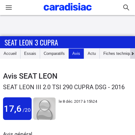
Connexion / Inscription
SEAT LEON 3 CUPRA
Accueil
Accueil
Essais
Comparatifs
Avis
Actu
Fiches technique
Actu
Essais
Avis
SEAT LEON
SEAT LEON III 2.0 TSI 290 CUPRA DSG - 2016
Guide
d'achat
le
8 déc. 2017 à 15h24
17,6
/20
Electriques
Utilitaires
Avis général