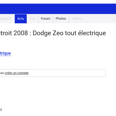
paratifs
Actu
Prix
Forum
Photos
Vidéos
roit 2008 : Dodge Zeo tout électrique
trique
ou
créer un compte
.
03