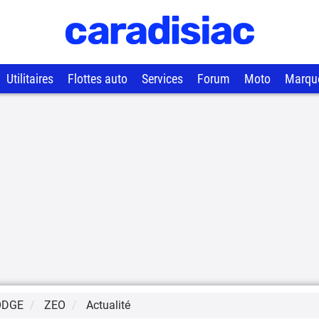
Utilitaires
Flottes auto
Services
Forum
Moto
Marqu
ODGE
ZEO
Actualité