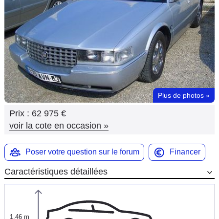
Flottes
Auto
Services
Forum
Plus de photos
»
Moto
Prix :
62 975 €
Marques
voir la cote en occasion
»
Poser votre question sur le forum
Financer
Caractéristiques détaillées
1,46 m