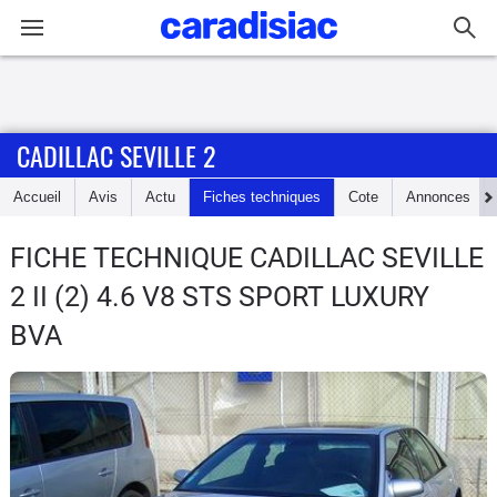
Connexion / Inscription
CADILLAC SEVILLE 2
Accueil
Accueil
Avis
Actu
Fiches techniques
Cote
Annonces
Actu
FICHE TECHNIQUE CADILLAC SEVILLE
Essais
2
II (2) 4.6 V8 STS SPORT LUXURY
Guide
BVA
d'achat
Electriques
Utilitaires