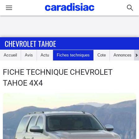
Connexion / Inscription
CHEVROLET TAHOE
Accueil
Accueil
Avis
Actu
Fiches techniques
Cote
Annonces
Actu
FICHE TECHNIQUE CHEVROLET
Essais
TAHOE
4X4
Guide
d'achat
Electriques
Utilitaires