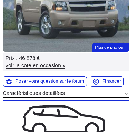
Flottes
Auto
Services
Forum
Plus de photos
»
Prix :
46 878 €
Moto
voir la cote en occasion
»
Marques
Poser votre question sur le forum
Financer
Caractéristiques détaillées