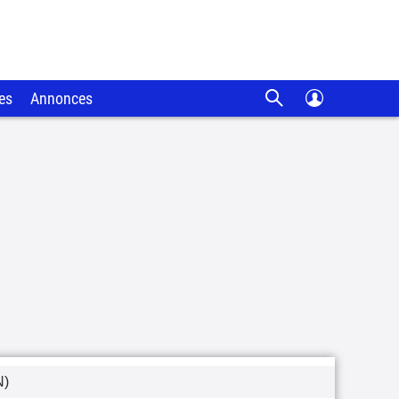
es
Annonces
N)