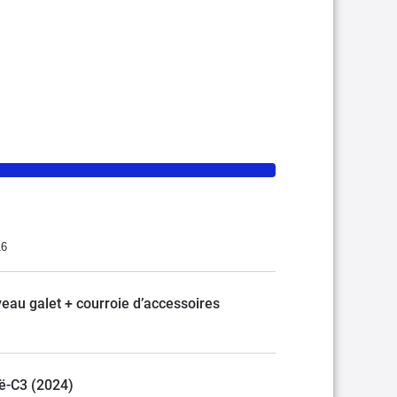
16
veau galet + courroie d’accessoires
/ ë-C3 (2024)