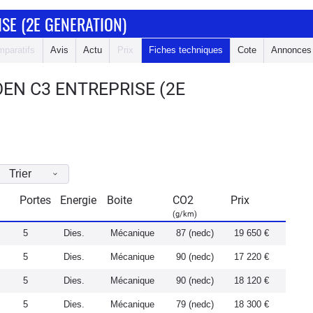
SE (2E GENERATION)
paratifs
Avis
Actu
Prix
Fiches techniques
Cote
Annonces
EN C3 ENTREPRISE (2E
Trier
Portes
Energie
Boite
CO2
Prix
(g/km)
5
Dies.
Mécanique
87 (nedc)
19 650 €
5
Dies.
Mécanique
90 (nedc)
17 220 €
5
Dies.
Mécanique
90 (nedc)
18 120 €
5
Dies.
Mécanique
79 (nedc)
18 300 €