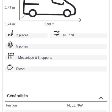
1,47 m
1,74 m
3,99 m
2 places
NC / NC
5 portes
Mécanique à 5 rapports
Diesel
Généralités
Finition
FEEL NAV