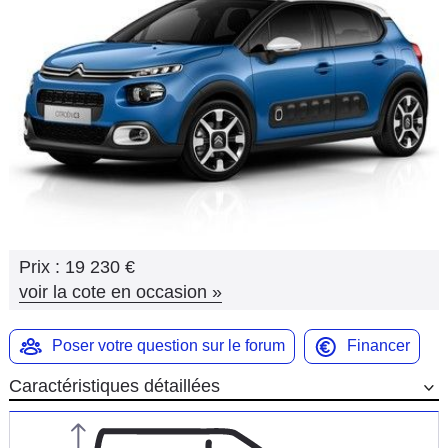
Flottes
Auto
Services
Forum
Moto
Marques
Prix :
19 230 €
voir la cote en occasion
»
Poser votre question sur le forum
Financer
Caractéristiques détaillées