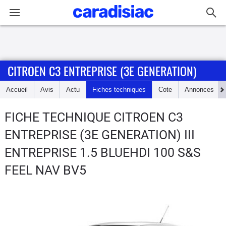
Connexion / Inscription
CITROEN C3 ENTREPRISE (3E GENERATION)
Accueil
Accueil
Avis
Actu
Fiches techniques
Cote
Annonces
Actu
FICHE TECHNIQUE CITROEN C3
Essais
ENTREPRISE (3E GENERATION)
III
Guide
ENTREPRISE 1.5 BLUEHDI 100 S&S
d'achat
FEEL NAV BV5
Electriques
Utilitaires