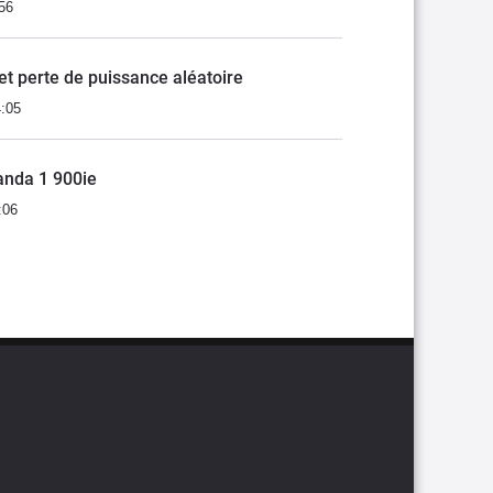
56
et perte de puissance aléatoire
4:05
anda 1 900ie
:06