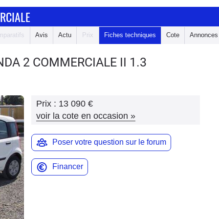
RCIALE
paratifs
Avis
Actu
Prix
Fiches techniques
Cote
Annonces
ANDA 2 COMMERCIALE
II 1.3
N
Prix :
13 090 €
voir la cote en occasion
»
Poser votre question sur le forum
Financer