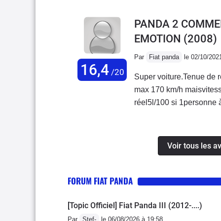
PANDA 2 COMMERC
EMOTION
(2008)
Par
Fiat panda
le 02/10/202
16,4
/20
Super voiture.Tenue de r
max 170 km/h maisvitesse
réel5l/100 si 1personne à
peu plus d'essence aurait
petit. Mieux en tenue de r
Voir tous les 
FORUM FIAT PANDA
[Topic Officiel] Fiat Panda III (2012-....)
Par
Stef-
le 06/08/2026 à 19:58