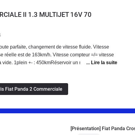
IALE II 1.3 MULTIJET 16V 70
1
oute parfaite, changement de vitesse fluide. Vitesse
 réelle est de 163km/h. Vitesse compteur =/= vitesse
 vide. 1plein +- : 450kmRéservoir un rien trop petit, un
 été mieux.On peut se mettre à 5 facile.Le coffret est
oute qu'une fiat 500.Ca roule et facile a se garer !
avis Fiat Panda 2 Commerciale
[Présentation] Fiat Panda Cr