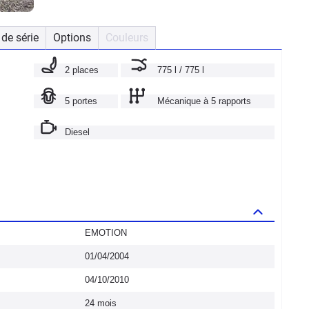
de série
Options
Couleurs
2 places
775 l / 775 l
5 portes
Mécanique à 5 rapports
Diesel
EMOTION
01/04/2004
04/10/2010
24 mois