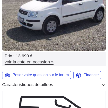
Flottes
Auto
Services
Forum
Moto
Prix :
13 690 €
Marques
voir la cote en occasion
»
Poser votre question sur le forum
Financer
Caractéristiques détaillées