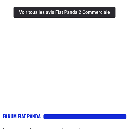
d'essence aurait été mieux.On peut se mettre à 5
Voir tous les avis Fiat Panda 2 Commerciale
facile.Le coffret est petit. Mieux en tenue de route
qu'une fiat 500.Ca roule et facile a se garer !
FORUM FIAT PANDA