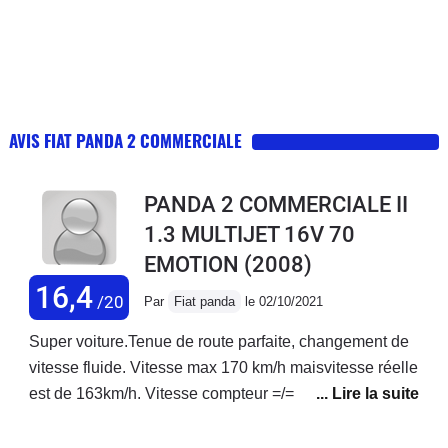
AVIS FIAT PANDA 2 COMMERCIALE
PANDA 2 COMMERCIALE II
1.3 MULTIJET 16V 70
EMOTION
(2008)
16,4
/20
Par
Fiat panda
le 02/10/2021
Super voiture.Tenue de route parfaite, changement de
vitesse fluide. Vitesse max 170 km/h maisvitesse réelle
est de 163km/h. Vitesse compteur =/= vitesse
réel5l/100 si 1personne à vide. 1plein +- :
450kmRéservoir un rien trop petit, un peu plus