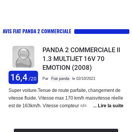
AVIS FIAT PANDA 2 COMMERCIALE
PANDA 2 COMMERCIALE II
1.3 MULTIJET 16V 70
EMOTION
(2008)
16,4
/20
Par
Fiat panda
le 02/10/2021
Super voiture.Tenue de route parfaite, changement de
vitesse fluide. Vitesse max 170 km/h maisvitesse réelle
est de 163km/h. Vitesse compteur =/= vitesse
réel5l/100 si 1personne à vide. 1plein +- :
450kmRéservoir un rien trop petit, un peu plus
d'essence aurait été mieux.On peut se mettre à 5