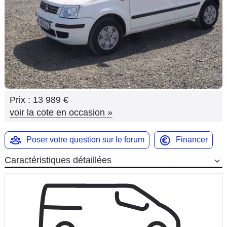
Flottes
Auto
Services
Forum
Prix :
13 989 €
Moto
voir la cote en occasion
»
Marques
Poser votre question sur le forum
Financer
Caractéristiques détaillées