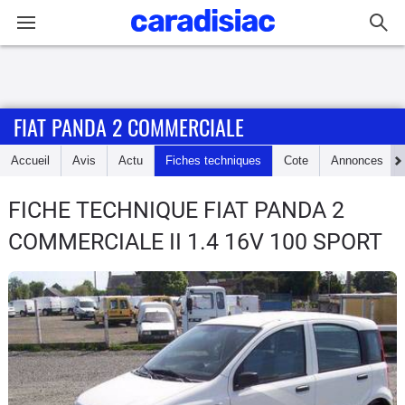
Connexion / Inscription
FIAT PANDA 2 COMMERCIALE
Accueil
Accueil
Avis
Actu
Fiches techniques
Cote
Annonces
Actu
FICHE TECHNIQUE FIAT PANDA 2
Essais
COMMERCIALE
II 1.4 16V 100 SPORT
Guide
d'achat
Electriques
Utilitaires