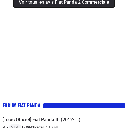
Voir tous les avis Fiat Panda 2 Commerciale
facile.Le coffret est petit. Mieux en tenue de route
qu'une fiat 500.Ca roule et facile a se garer !
FORUM FIAT PANDA
[Topic Officiel] Fiat Panda III (2012-....)
Par
Stef-
le 06/08/2026 à 19:58