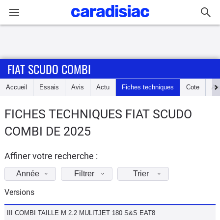
Connexion / Inscription
FIAT SCUDO COMBI
Accueil
Accueil
Essais
Avis
Actu
Fiches techniques
Cote
An
Actu
FICHES TECHNIQUES FIAT SCUDO
Essais
COMBI DE 2025
Guide
d'achat
Affiner votre recherche :
Année
Filtrer
Trier
Electriques
Versions
Utilitaires
III COMBI TAILLE M 2.2 MULITJET 180 S&S EAT8