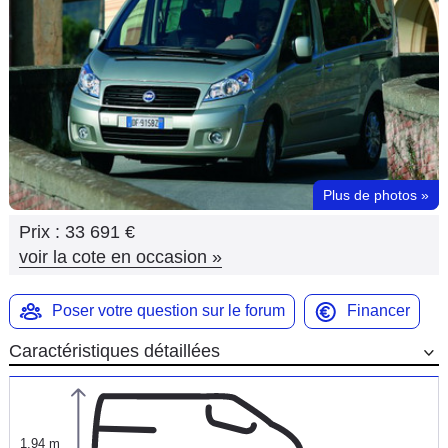
Flottes
Auto
Services
Forum
Plus de photos
»
Moto
Prix :
33 691 €
Marques
voir la cote en occasion
»
Poser votre question sur le forum
Financer
Caractéristiques détaillées
1,94 m