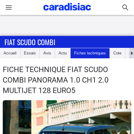
Connexion / Inscription
FIAT SCUDO COMBI
Accueil
Accueil
Essais
Avis
Actu
Fiches techniques
Cote
An
Actu
FICHE TECHNIQUE FIAT SCUDO
Essais
COMBI
PANORAMA 1.0 CH1 2.0
Guide
MULTIJET 128 EURO5
d'achat
Electriques
Utilitaires