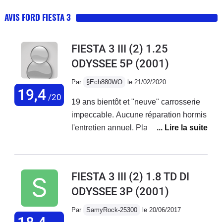
AVIS FORD FIESTA 3
FIESTA 3 III (2) 1.25
ODYSSEE 5P
(2001)
Par
§Ech880WO
le 21/02/2020
19,4
/20
19 ans bientôt et "neuve" carrosserie
impeccable. Aucune réparation hormis
l'entretien annuel. Plaquettes a
80000km la première batterie a durée
14 ans. Elle affiche 105000 km en 19
ans.Passe le contrôle technique sans
FIESTA 3 III (2) 1.8 TD DI
aucune remarque négative... une
ODYSSEE 3P
(2001)
voiture de qualité bravo Ford.Je ne la
changerais en n' ... aucun cas et
Par
SamyRock-25300
le 20/06/2017
surtout pas pour une voiture parasite