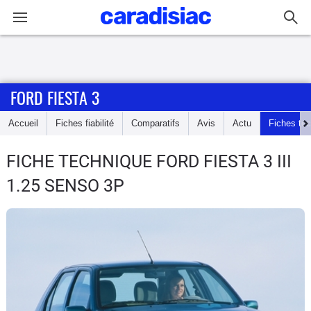
Connexion / Inscription
FORD FIESTA 3
Accueil
Accueil
Fiches fiabilité
Comparatifs
Avis
Actu
Fiches te
Actu
FICHE TECHNIQUE FORD FIESTA 3
III
Essais
1.25 SENSO 3P
Guide
d'achat
Electriques
Utilitaires