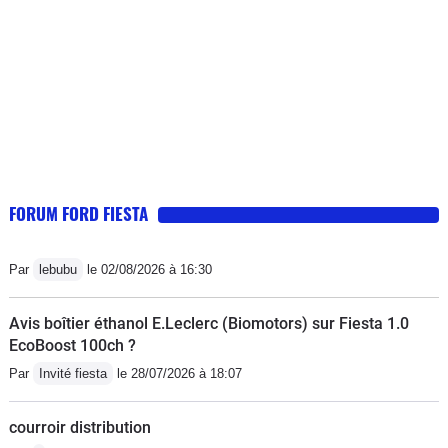
avec jusqu'en russie [et les routes
étaient plus des chemins de
campagne qu'autre chose]. Les points
sensibles : la corrosion du sous-
plancher et l'usure des sièges et sa
consommation vis à vis d'un petit
réservoir : 9L/100.
FORUM FORD FIESTA
Par
lebubu
le 02/08/2026 à 16:30
Avis boîtier éthanol E.Leclerc (Biomotors) sur Fiesta 1.0
EcoBoost 100ch ?
Par
Invité fiesta
le 28/07/2026 à 18:07
courroir distribution