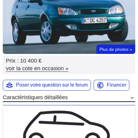
Flottes
Auto
Services
Forum
Plus de photos
»
Prix :
10 400 €
Moto
voir la cote en occasion
»
Marques
Poser votre question sur le forum
Financer
Caractéristiques détaillées