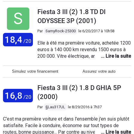
négative... une voiture de qualité bravo Ford. Je ne la
Fiesta 3 III (2) 1.8 TD DI
changerais en n' ... aucun cas et surtout pas pour une voiture
parasite électrique. Une ingénieuse connerie au prix
ODYSSEE 3P (2001)
inabordable.
Par
SamyRock-25300
le
6/20/2017 à 10h58
18,4
/20
Elle à été ma première voiture, achetée 1200
euros à 140 000 km revendu 1500 euros à
200 000. Vitre électrique, antibrouillards
avant, essuis glaces programmables,
climatisation, abs, DA, jante allu, airbags, bref
Simulez votre financement
Assurez votre auto
le top... parfois elle me manque. bonne tenue
de route, economique, le petit moteur de 75
Fiesta 3 III (2) 1.8 D GHIA 5P
ch avec le turbo, mon dieu, une vraie fusée !
16,8
Jamais eu aucun soucis avec même pendant
(2000)
/20
les hivers rudes du haut doubs ! Assez
Par
§Lau317UL
le
8/29/2016 à 7h37
confortable pour la catégorie et l'année. La
personne qui me l'a racheté va tous les jours
C'est ma première voiture et dans l'ensemble j'en suis plutôt
en suisse et par tous les temps, elle a plus
satisfaite. Facile à conduire, économe sur tout types de
de 300 000 km et ne bronche pas ! Le seul
routes, bonne puissance... Par contre au niveau de l'entretien