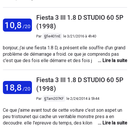
petit bémol c'est qu'il y avait un peu de
c'est galère ! Difficile de trouver une panne, pièces hors de
rouille sur les bas de caisses et les joues
prix et surtout des milliers de pièces donc obligé de
d'ailes mais faut dire qu'elle roulait sur des
Fiesta 3 III 1.8 D STUDIO 60 5P
retourner en magasin plusieurs fois... Malgré un entretien
routes salées l'hiver. Voiture parfaite pour
10,8
difficile, j'aime beaucoup cette petite voiture très sympa. J'ai
(1998)
/20
jeune conducteur !
fait 30 000 kms en 1 an et 3 mois et elle tient la route !!
Par
§fie401nE
le
3/21/2016 à 4h40
bonjour; j'ai une fiesta 1.8 D, a présent elle souffre d'un grand
problème de démarrage a froid. ce que je comprends pas
c'est que des fois elle démarre et des fois j’épuise la
batterie sans succès.j'ai fais un peut le tour de tout je n'arrive
pas a localiser le problème. je précise que ce problème
Fiesta 3 III 1.8 D STUDIO 60 5P
surviens juste a froid (au démarrage), une fois le moteur en
18,8
marche, c'est un chars d’assaut rien a dire.si y a quelqu'un qui
(1998)
/20
a le même problème que moi et qu'il a résolu, votre aide sera
précieuse pour sauver cette voiture. merci d'avance
Par
§Tam207KF
le
2/24/2014 à 5h44
Ce que j'aime avant tout de cette voiture c'est son aspet un
peu tristounet qui cache un veritable monstre pres a en
decoudre. elle l'epreuve du temps, des kilometre et meme
de son pilote c'est la voiture que je prefere j'ais fait