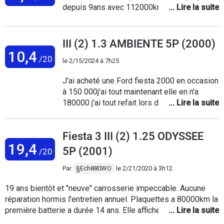
depuis 9ans avec 112000km au compteur,
une pour moi sentimentale et je l'ai martyrisé
et malgré ces petits chevaux (75) j'ai réussi
à jouer avec des c4 , golf entre les séries de
III (2) 1.3 AMBIENTE 5P (2000)
90 à 120cv je l'ais est toujours niqué 🤣🤣
10,4
/20
le
2/15/2024 à 7h25
donc à dire que c'est une voiture molasse...
je dirais quand même le contraire 🤣 sur ce
J'ai acheté une Ford fiesta 2000 en occasion
.....✌✌
à 150 000j'ai tout maintenant elle en n'a
180000 j'ai tout refait lors de l'achat mais
depuis elle tourne sans broncher elle
accroche bien la route et pas de problème
Fiesta 3 III (2) 1.25 ODYSSEE
jusque là , mais consomme énormément !
19,4
5P (2001)
/20
Par
§Ech880WO
le
2/21/2020 à 3h12
19 ans bientôt et "neuve" carrosserie impeccable. Aucune
réparation hormis l'entretien annuel. Plaquettes a 80000km la
première batterie a durée 14 ans. Elle affiche 105000 km en
19 ans.Passe le contrôle technique sans aucune remarque