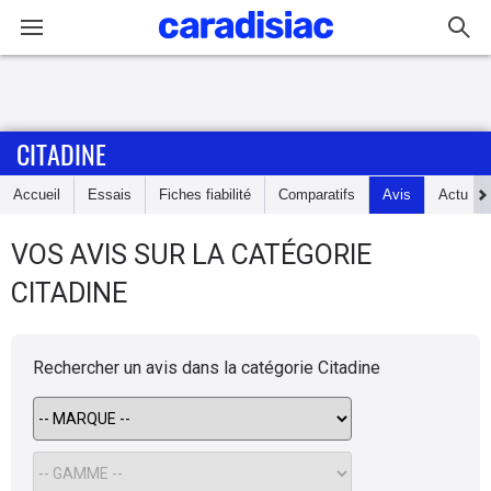
Connexion / Inscription
CITADINE
Accueil
Accueil
Essais
Fiches fiabilité
Comparatifs
Avis
Actu
Actu
VOS AVIS SUR LA CATÉGORIE
Essais
CITADINE
Guide
d'achat
Rechercher un avis dans la catégorie
Citadine
Electriques
Utilitaires