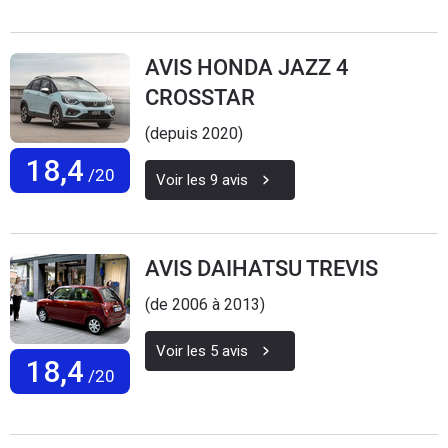
AVIS HONDA JAZZ 4
CROSSTAR
(depuis 2020)
18,4
/20
Voir les
9
avis
AVIS DAIHATSU TREVIS
(de 2006 à 2013)
Voir les
5
avis
18,4
/20