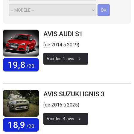
Flottes
OK
Auto
Services
AVIS AUDI S1
Forum
(de 2014 à 2019)
Voir les
1
avis
Moto
19,8
/20
Marques
AVIS SUZUKI IGNIS 3
(de 2016 à 2025)
Voir les
4
avis
18,9
/20