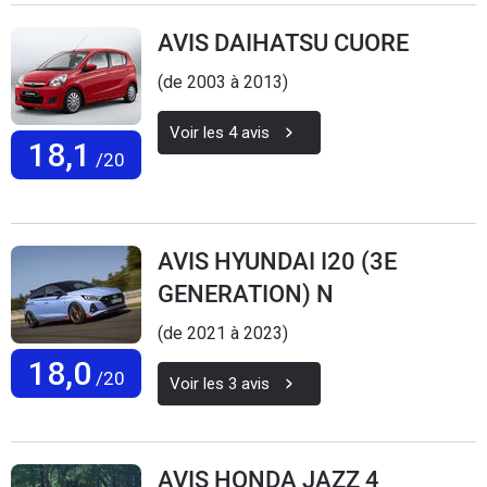
AVIS DAIHATSU CUORE
(de 2003 à 2013)
Voir les
4
avis
18,1
/20
AVIS HYUNDAI I20 (3E
GENERATION) N
(de 2021 à 2023)
18,0
/20
Voir les
3
avis
AVIS HONDA JAZZ 4