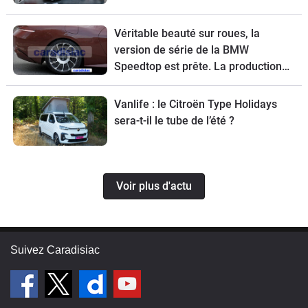
Véritable beauté sur roues, la
version de série de la BMW
Speedtop est prête. La production
de ce break de chasse sera limitée à
70 exemplaires.
Vanlife : le Citroën Type Holidays
sera-t-il le tube de l’été ?
Voir plus d'actu
Suivez Caradisiac