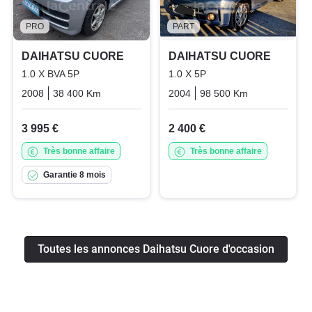
PRO
PART
DAIHATSU CUORE
DAIHATSU CUORE
1.0 X BVA 5P
1.0 X 5P
2008
38 400 Km
Automatique
2004
Essence
98 500 Km
Manuelle
E
3 995 €
2 400 €
Très bonne affaire
Très bonne affaire
Garantie 8 mois
Toutes les annonces Daihatsu Cuore d'occasion