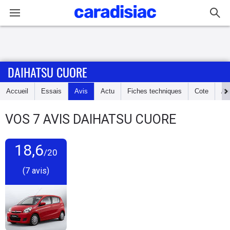
Connexion / Inscription
DAIHATSU CUORE
Accueil
Accueil
Essais
Avis
Actu
Fiches techniques
Cote
An
Actu
VOS
7
AVIS
DAIHATSU CUORE
Essais
18,6
Guide
/20
d'achat
(7 avis)
Electriques
Utilitaires