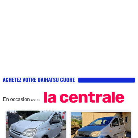
en utilisation citadine. C'est tout le paradoxe
de cette voiture : elle est une mini citadine
mais elle est plus vorace en ville que sur
autoroute. J'ai donc divisé par 2 mon budget
essence. Contrat rempli ! Je ne peux que
vous la conseiller chaudement si vous êtes
à la recherche d'un véhicule fiable,
économique et pratique.
ACHETEZ VOTRE DAIHATSU CUORE
En occasion
avec