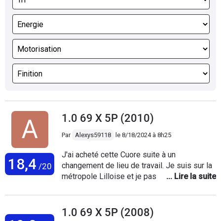
1.0 69 X 5P (2010)
Par
Alexys59118
le
8/18/2024 à 8h25
J'ai acheté cette Cuore suite à un
18,4
changement de lieu de travail. Je suis sur la
/20
métropole Lilloise et je passais de 10 à
40km journaliers pour mes trajets
domicile/travail. J'ai donc vendu mon
précédent véhicule qui était une Fiat Tipo 1.4
1.0 69 X 5P (2008)
95cv essence de 2018 avec 50 000Km car