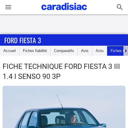
Connexion / Inscription
FORD FIESTA 3
Accueil
Accueil
Fiches fiabilité
Comparatifs
Avis
Actu
Fiches te
Actu
FICHE TECHNIQUE FORD FIESTA 3
III
Essais
1.4 I SENSO 90 3P
Guide
d'achat
Electriques
Utilitaires