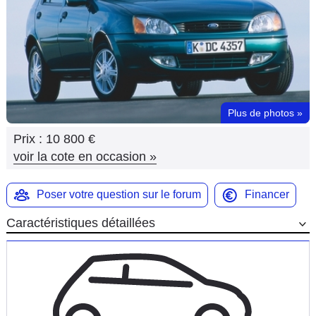
Flottes
Auto
Services
Forum
Plus de photos
»
Prix :
10 800 €
Moto
voir la cote en occasion
»
Marques
Poser votre question sur le forum
Financer
Caractéristiques détaillées