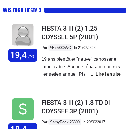
AVIS FORD FIESTA 3
FIESTA 3 III (2) 1.25
ODYSSEE 5P
(2001)
Par
§Ech880WO
le 21/02/2020
19,4
/20
19 ans bientôt et "neuve" carrosserie
impeccable. Aucune réparation hormis
l'entretien annuel. Plaquettes a
80000km la première batterie a durée
14 ans. Elle affiche 105000 km en 19
ans.Passe le contrôle technique sans
FIESTA 3 III (2) 1.8 TD DI
aucune remarque négative... une
ODYSSEE 3P
(2001)
voiture de qualité bravo Ford.Je ne la
changerais en n' ... aucun cas et
Par
SamyRock-25300
le 20/06/2017
surtout pas pour une voiture parasite