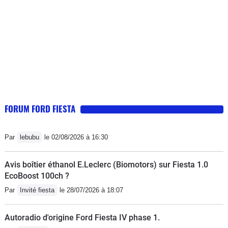
avec jusqu'en russie [et les routes
étaient plus des chemins de
campagne qu'autre chose]. Les points
sensibles : la corrosion du sous-
plancher et l'usure des sièges et sa
consommation vis à vis d'un petit
réservoir : 9L/100.
FORUM FORD FIESTA
Par
lebubu
le 02/08/2026 à 16:30
Avis boîtier éthanol E.Leclerc (Biomotors) sur Fiesta 1.0
EcoBoost 100ch ?
Par
Invité fiesta
le 28/07/2026 à 18:07
Autoradio d'origine Ford Fiesta IV phase 1.