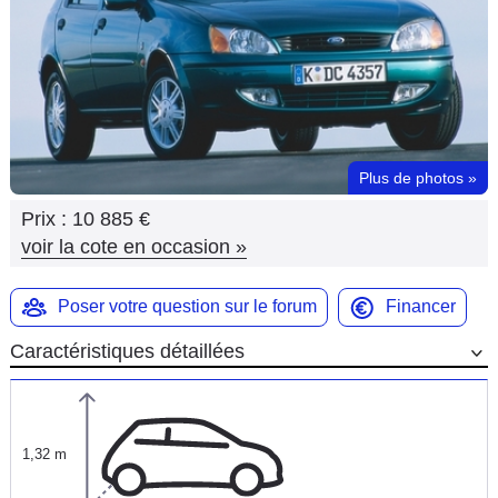
Flottes
Auto
Services
Forum
Plus de photos
»
Prix :
10 885 €
Moto
voir la cote en occasion
»
Marques
Poser votre question sur le forum
Financer
Caractéristiques détaillées
1,32 m