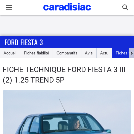
Connexion / Inscription
FORD FIESTA 3
Accueil
Accueil
Fiches fiabilité
Comparatifs
Avis
Actu
Fiches te
Actu
FICHE TECHNIQUE FORD FIESTA 3
III
Essais
(2) 1.25 TREND 5P
Guide
d'achat
Electriques
Utilitaires