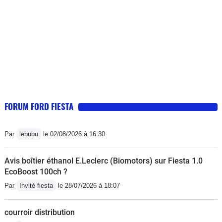
avec jusqu'en russie [et les routes
étaient plus des chemins de
campagne qu'autre chose]. Les points
sensibles : la corrosion du sous-
plancher et l'usure des sièges et sa
consommation vis à vis d'un petit
réservoir : 9L/100.
FORUM FORD FIESTA
Par
lebubu
le 02/08/2026 à 16:30
Avis boîtier éthanol E.Leclerc (Biomotors) sur Fiesta 1.0
EcoBoost 100ch ?
Par
Invité fiesta
le 28/07/2026 à 18:07
courroir distribution