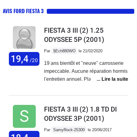
AVIS FORD FIESTA 3
FIESTA 3 III (2) 1.25
ODYSSEE 5P
(2001)
Par
§Ech880WO
le 21/02/2020
19,4
/20
19 ans bientôt et "neuve" carrosserie
impeccable. Aucune réparation hormis
l'entretien annuel. Plaquettes a
80000km la première batterie a durée
14 ans. Elle affiche 105000 km en 19
ans.Passe le contrôle technique sans
FIESTA 3 III (2) 1.8 TD DI
aucune remarque négative... une
ODYSSEE 3P
(2001)
voiture de qualité bravo Ford.Je ne la
changerais en n' ... aucun cas et
Par
SamyRock-25300
le 20/06/2017
surtout pas pour une voiture parasite