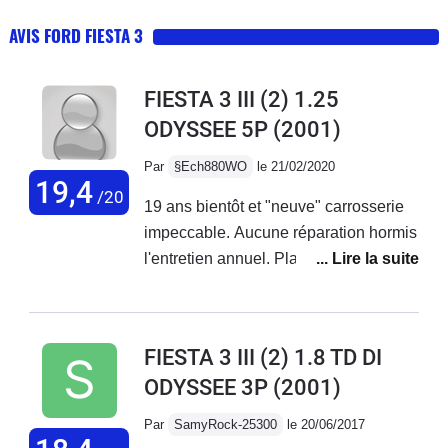
AVIS FORD FIESTA 3
FIESTA 3 III (2) 1.25
ODYSSEE 5P
(2001)
Par
§Ech880WO
le 21/02/2020
19,4
/20
19 ans bientôt et "neuve" carrosserie
impeccable. Aucune réparation hormis
l'entretien annuel. Plaquettes a
80000km la première batterie a durée
14 ans. Elle affiche 105000 km en 19
ans.Passe le contrôle technique sans
FIESTA 3 III (2) 1.8 TD DI
aucune remarque négative... une
ODYSSEE 3P
(2001)
voiture de qualité bravo Ford.Je ne la
changerais en n' ... aucun cas et
Par
SamyRock-25300
le 20/06/2017
surtout pas pour une voiture parasite