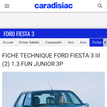
Connexion / Inscription
FORD FIESTA 3
Accueil
Accueil
Fiches fiabilité
Comparatifs
Avis
Actu
Fiches te
Actu
FICHE TECHNIQUE FORD FIESTA 3
III
Essais
(2) 1.3 FUN JUNIOR 3P
Guide
d'achat
Electriques
Utilitaires