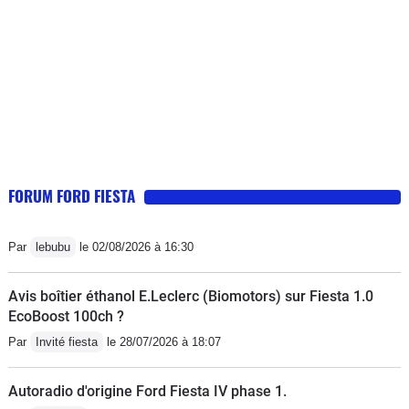
avec jusqu'en russie [et les routes
étaient plus des chemins de
campagne qu'autre chose]. Les points
sensibles : la corrosion du sous-
plancher et l'usure des sièges et sa
consommation vis à vis d'un petit
réservoir : 9L/100.
FORUM FORD FIESTA
Par
lebubu
le 02/08/2026 à 16:30
Avis boîtier éthanol E.Leclerc (Biomotors) sur Fiesta 1.0
EcoBoost 100ch ?
Par
Invité fiesta
le 28/07/2026 à 18:07
Autoradio d'origine Ford Fiesta IV phase 1.