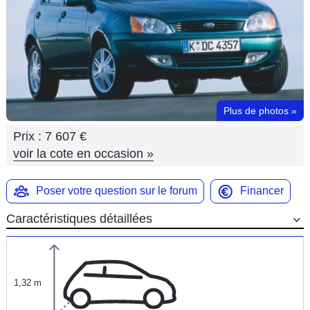
Flottes
Auto
Services
Forum
Plus de photos
»
Prix :
7 607 €
Moto
voir la cote en occasion
»
Marques
Poser votre question sur le forum
Financer
Caractéristiques détaillées
1,32 m