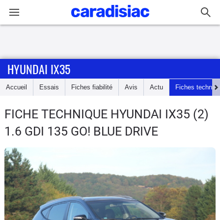
Connexion / Inscription
HYUNDAI IX35
Accueil
Accueil
Essais
Fiches fiabilité
Avis
Actu
Fiches techniq
Actu
FICHE TECHNIQUE HYUNDAI IX35
(2)
Essais
1.6 GDI 135 GO! BLUE DRIVE
Guide
d'achat
Electriques
Utilitaires