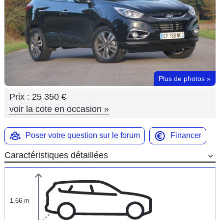
Flottes
Auto
Services
Forum
Plus de photos
»
Prix :
25 350 €
Moto
voir la cote en occasion
»
Marques
Poser votre question sur le forum
Financer
Caractéristiques détaillées
1,66 m