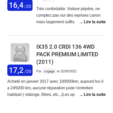
16,4
/20
Très confortable. Voiture pépère, ne
comptez pas sur des reprises canon
mais largement suffisant pour doubler
aujourd'hui étant donné les limites de
vitesse. Super satisfait côté entretien :
train de pneus (les 4) tous les
IX35 2.0 CRDI 136 4WD
90.000km. Prix des révisions très
PACK PREMIUM LIMITED
contenus car véhicule fiable.
(2011)
Consommation autour de 8l/100,
difficile de descendre en dessous.
17,2
/20
Par
cogaga
le 31/05/2021
Capacité du coffre très appréciable. En
revanche, problèmes électroniques
Acheté en janvier 2017 avec 100000km, aujourd hui il
agaçants : radio, on monte le son mais
a 245000 km, aucune réparation juste l'entretien
on ne peut le descendre sans activer
habituel ( vidange, filtres, etc...)Les options tel que la
l'assistance vocale, caméra de recul
caméra de recul, siège chauffant, toit ouvrant sont
inutile, plus de visio et quand elle était
agréable.Largement surpris de la bonne fiabilité de ce