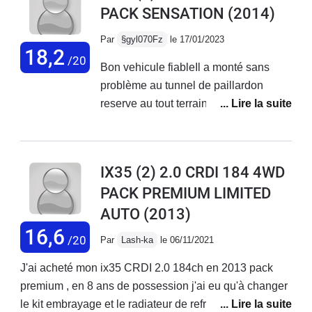
PACK SENSATION
(2014)
quelques couinements peuvent
intervenir, surtout sur l'accoudoir
Par
§gyl070Fz
le 17/01/2023
central.
18,2
/20
Bon vehicule fiableIl a monté sans
problème au tunnel de paillardon
reserve au tout terrain.Consomme
surtout lors de petits parcours urbain a
froid.Le calculateur indique une
consommation plus inmportante que le
IX35 (2) 2.0 CRDI 184 4WD
réel (0.6l)Les cuirs côté conducteur se
PACK PREMIUM LIMITED
fendentVolant chauffant agréable l
AUTO
(2013)
hiver ainsi que pour les siegesJe n'ai
jamais regrette mon achat.
16,6
/20
Par
Lash-ka
le 06/11/2021
J'ai acheté mon ix35 CRDI 2.0 184ch en 2013 pack
premium , en 8 ans de possession j'ai eu qu'à changer
le kit embrayage et le radiateur de refroidissement et la