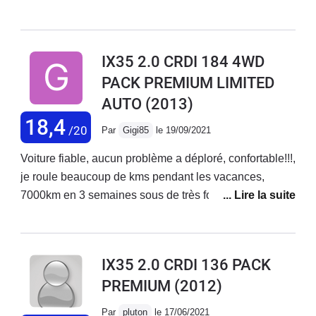
suspensionSachant qu'elle à 552000km c'est un
véhicule qui m'a surpris avec sa robustesse comme
ancien possesseurs du Tucson 2.0 140ch 2007Je suis
IX35 2.0 CRDI 184 4WD
ravisElle manque juste des qualités des plastiques au
PACK PREMIUM LIMITED
tableau de bord
AUTO
(2013)
18,4
/20
Par
Gigi85
le 19/09/2021
Voiture fiable, aucun problème a déploré, confortable!!!,
je roule beaucoup de kms pendant les vacances,
7000km en 3 semaines sous de très fortes chaleur et
vraiment rien à dire, si ce n'est la consommation qui est
un peu élève par rapport à une berline 2 roues
motrices, sinon que du bon!Moteur qui répond bien,
IX35 2.0 CRDI 136 PACK
bonne reprise, boîte automatique douce, conduite très
PREMIUM
(2012)
linéaire, en somme une conduite très agréable !!!
Par
pluton
le 17/06/2021