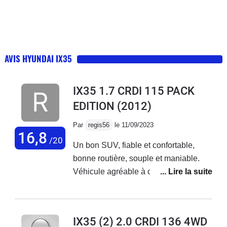
AVIS HYUNDAI IX35
IX35 1.7 CRDI 115 PACK
EDITION
(2012)
Par
regis56
le 11/09/2023
16,8
/20
Un bon SUV, fiable et confortable,
bonne routière, souple et maniable.
Véhicule agréable à conduire, sans
gros défaut particulier. Siège
conducteur a tendance à s'affaisser
avec les années, le cuir se fendille.
IX35 (2) 2.0 CRDI 136 4WD
Dommage qu'il y ait tant de plastiques,