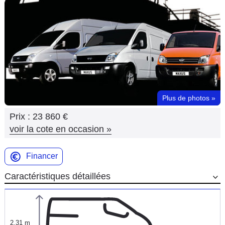
Flottes
Auto
Services
Forum
Plus de photos
»
Moto
Prix :
23 860 €
Marques
voir la cote en occasion
»
Financer
Caractéristiques détaillées
2,31 m