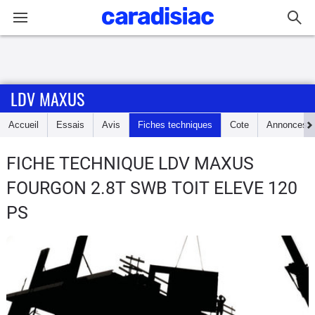
Connexion / Inscription
LDV MAXUS
Accueil
Accueil
Essais
Avis
Fiches techniques
Cote
Annonces
Actu
FICHE TECHNIQUE LDV MAXUS
Essais
FOURGON 2.8T SWB TOIT ELEVE 120
Guide
PS
d'achat
Electriques
Utilitaires