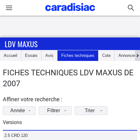
Connexion / Inscription
LDV MAXUS
Accueil
Accueil
Essais
Avis
Fiches techniques
Cote
Annonces
Actu
FICHES TECHNIQUES LDV MAXUS DE
Essais
2007
Guide
d'achat
Affiner votre recherche :
Année
Filtrer
Trier
Electriques
Versions
Utilitaires
2.5 CRD 120