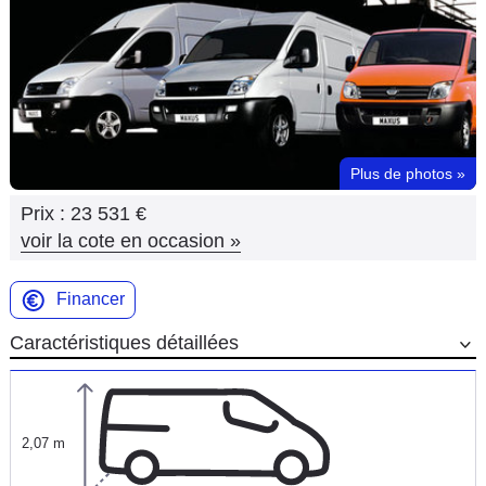
Flottes
Auto
Services
Forum
Plus de photos
»
Prix :
23 531 €
Moto
voir la cote en occasion
»
Marques
Financer
Caractéristiques détaillées
2,07 m