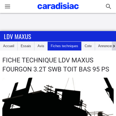
Connexion / Inscription
LDV MAXUS
Accueil
Accueil
Essais
Avis
Fiches techniques
Cote
Annonces
Actu
FICHE TECHNIQUE LDV MAXUS
Essais
FOURGON 3.2T SWB TOIT BAS 95 PS
Guide
d'achat
Electriques
Utilitaires