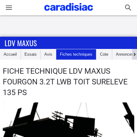
Connexion / Inscription
LDV MAXUS
Accueil
Accueil
Essais
Avis
Fiches techniques
Cote
Annonces
Actu
FICHE TECHNIQUE LDV MAXUS
Essais
FOURGON 3.2T LWB TOIT SURELEVE
Guide
135 PS
d'achat
Electriques
Utilitaires