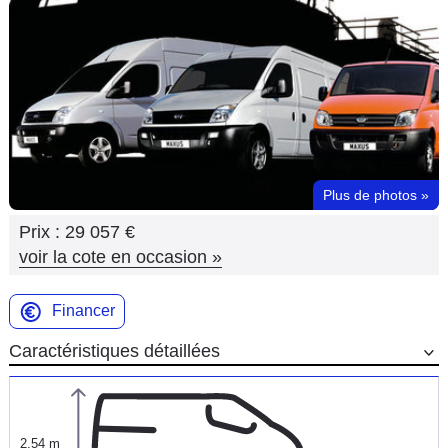
Flottes
Auto
Services
Forum
Plus de photos
»
Moto
Prix :
29 057 €
Marques
voir la cote en occasion
»
Financer
Caractéristiques détaillées
2,54 m